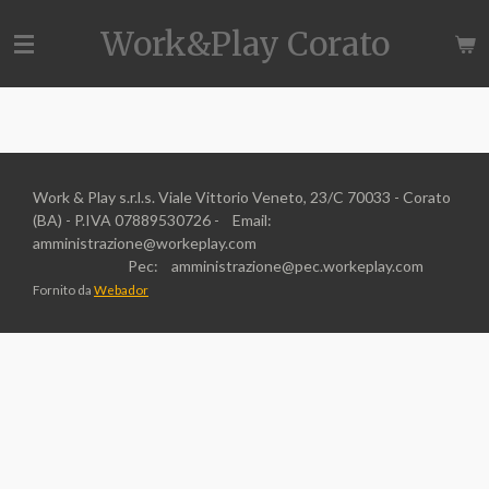
Vai
Work&Play Corato
al
contenuto
principale
Work & Play s.r.l.s. Viale Vittorio Veneto, 23/C 70033 - Corato
(BA) - P.IVA 07889530726 - Email:
amministrazione@workeplay.com
Pec: amministrazione@pec.workeplay.com
Fornito da
Webador