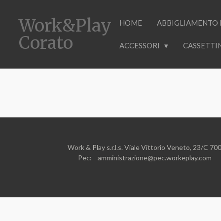
Vai
Work&Play
al
HOME
ABBIGLIAMENTO
contenuto
Corato
principale
ACCESSORI
CASSETTI
Work & Play s.r.l.s. Viale Vittorio V
Pec: amministrazione@pec.workeplay.com