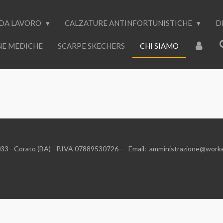
 DA LAVORO
CALZATURE ANTINFORTUNISTICHE
D
NE MEDICHE
SCARPE SKECHERS
CHI SIAMO
eneto, 23/C 70033 - Corato (BA) - P.IVA 07889530726 -